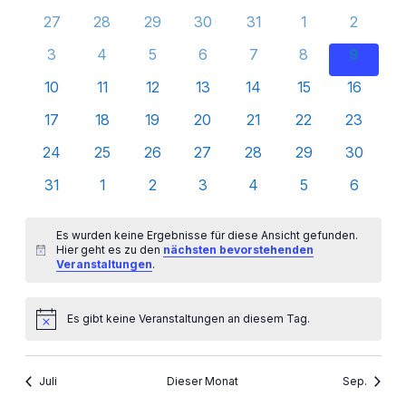
und
von
0
0
0
0
0
0
0
27
28
29
30
31
1
2
Ansicht
Veranstaltungen
Veranstaltungen
Veranstaltungen
Veranstaltungen
Veranstaltungen
Veranstaltungen
Veranstaltunge
Veransta
0
0
0
0
0
0
0
3
4
5
6
7
8
9
Navigat
Veranstaltungen
Veranstaltungen
Veranstaltungen
Veranstaltungen
Veranstaltungen
Veranstaltungen
Veranst
0
0
0
0
0
0
0
10
11
12
13
14
15
16
Veranstaltungen
Veranstaltungen
Veranstaltungen
Veranstaltungen
Veranstaltungen
Veranstaltungen
Veransta
0
0
0
0
0
0
0
17
18
19
20
21
22
23
Veranstaltungen
Veranstaltungen
Veranstaltungen
Veranstaltungen
Veranstaltungen
Veranstaltungen
Veransta
0
0
0
0
0
0
0
24
25
26
27
28
29
30
Veranstaltungen
Veranstaltungen
Veranstaltungen
Veranstaltungen
Veranstaltungen
Veranstaltungen
Veransta
0
0
0
0
0
0
0
31
1
2
3
4
5
6
Veranstaltungen
Veranstaltungen
Veranstaltungen
Veranstaltungen
Veranstaltungen
Veranstaltungen
Veransta
Es wurden keine Ergebnisse für diese Ansicht gefunden.
Hier geht es zu den
nächsten bevorstehenden
Hinweis
Veranstaltungen
.
Es gibt keine Veranstaltungen an diesem Tag.
Hinweis
Juli
Dieser Monat
Sep.