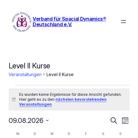
Verband für Spacial Dynamics®
Deutschland e.V.
Level II Kurse
Veranstaltungen
Level II Kurse
Veranstaltungen
Es wurden keine Ergebnisse für diese Ansicht gefunden.
Hier geht es zu den
nächsten bevorstehenden
Hinweis
Veranstaltungen
.
Veranst
Ver
09.08.2026
Suche
Monat
Ans
Suche
Datum
Kalender
M
MONTAG
D
DIENSTAG
M
MITTWOCH
D
DONNERSTAG
F
FREITAG
S
SAMSTAG
S
SONNTA
Nav
wählen.